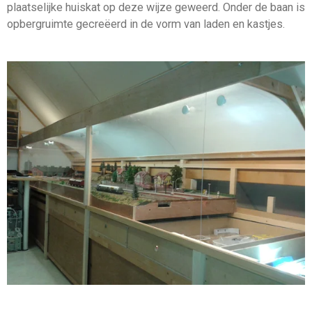
plaatselijke huiskat op deze wijze geweerd. Onder de baan is
opbergruimte gecreëerd in de vorm van laden en kastjes.