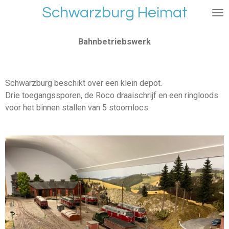
Schwarzburg Heimat
Ga
direct
naar
Bahnbetriebswerk
de
hoofdinhoud
Schwarzburg beschikt over een klein depot.
Drie toegangssporen, de Roco draaischrijf en een ringloods
voor het binnen stallen van 5 stoomlocs.