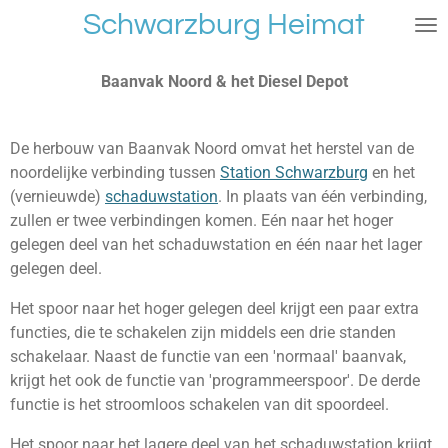
Schwarzburg Heimat
Ga
direct
naar
Baanvak Noord & het Diesel Depot
de
hoofdinhoud
De herbouw van Baanvak Noord omvat het herstel van de
noordelijke verbinding tussen
Station Schwarzburg
en het
(vernieuwde)
schaduwstation
. In plaats van één verbinding,
zullen er twee verbindingen komen. Eén naar het hoger
gelegen deel van het schaduwstation en één naar het lager
gelegen deel.
Het spoor naar het hoger gelegen deel krijgt een paar extra
functies, die te schakelen zijn middels een drie standen
schakelaar. Naast de functie van een 'normaal' baanvak,
krijgt het ook de functie van 'programmeerspoor'. De derde
functie is het stroomloos schakelen van dit spoordeel.
Het spoor naar het lagere deel van het schaduwstation krijgt