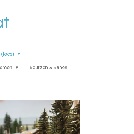
at
 (locs)
temen
Beurzen & Banen