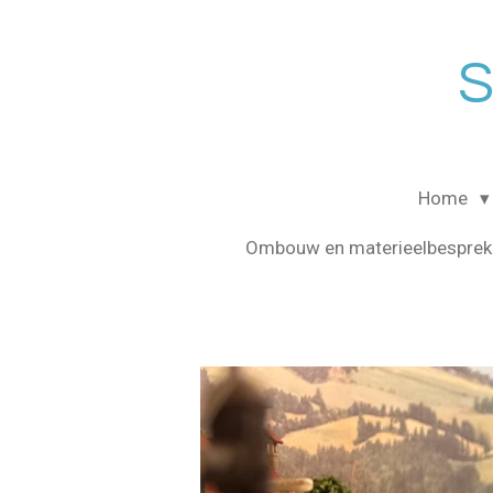
Ga
direct
S
naar
de
hoofdinhoud
Home
Ombouw en materieelbesprek