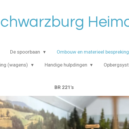
chwarzburg Heim
De spoorbaan
Ombouw en materieel bespreking
ing (wagens)
Handige hulpdingen
Opbergsys
BR 221's