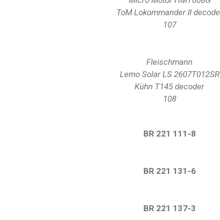
Micro Motor HMT008G
ToM Lokommander II decode
107
Fleischmann
Lemo Solar
LS 2607T012SR
Kühn T145 decoder
108
BR 221 111-8
BR 221 131-6
BR 221 137-3