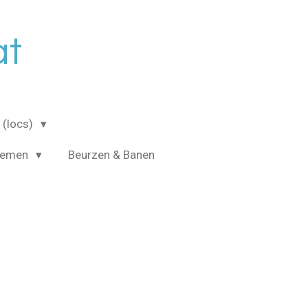
at
 (locs)
temen
Beurzen & Banen