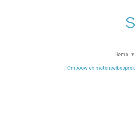
Ga
direct
S
naar
de
hoofdinhoud
Home
Ombouw en materieelbesprek