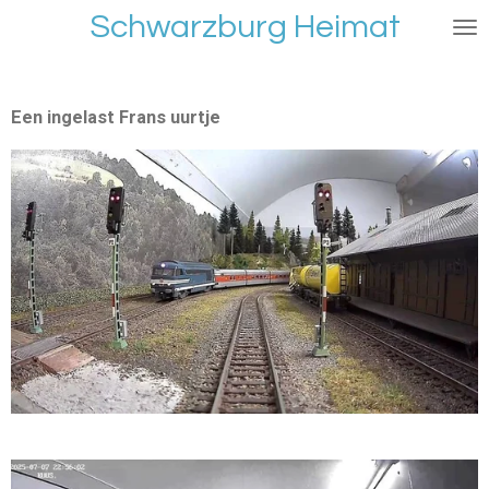
Schwarzburg Heimat
Ga
direct
naar
de
Een ingelast Frans uurtje
hoofdinhoud