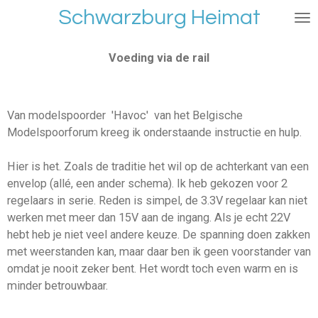
Schwarzburg Heimat
Ga
direct
naar
Voeding via de rail
de
hoofdinhoud
Van modelspoorder 'Havoc' van het Belgische
Modelspoorforum kreeg ik onderstaande instructie en hulp.
Hier
is het. Zoals de traditie het wil op de achterkant van een
envelop (allé, een ander schema). Ik heb gekozen voor 2
regelaars in serie. Reden is simpel, de 3.3V regelaar kan niet
werken met meer dan 15V aan de ingang. Als je echt 22V
hebt heb je niet veel andere keuze. De spanning doen zakken
met weerstanden kan, maar daar ben ik geen voorstander van
omdat je nooit zeker bent. Het wordt toch even warm en is
minder betrouwbaar.