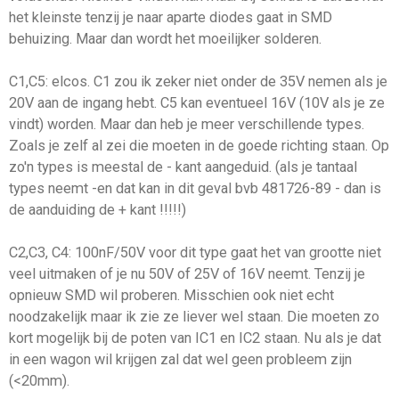
het kleinste tenzij je naar aparte diodes gaat in SMD
behuizing. Maar dan wordt het moeilijker solderen.
C1,C5: elcos. C1 zou ik zeker niet onder de 35V nemen als je
20V aan de ingang hebt. C5 kan eventueel 16V (10V als je ze
vindt) worden. Maar dan heb je meer verschillende types.
Zoals je zelf al zei die moeten in de goede richting staan. Op
zo'n types is meestal de - kant aangeduid. (als je tantaal
types neemt -en dat kan in dit geval bvb 481726-89 - dan is
de aanduiding de + kant !!!!!)
C2,C3, C4: 100nF/50V voor dit type gaat het van grootte niet
veel uitmaken of je nu 50V of 25V of 16V neemt. Tenzij je
opnieuw SMD wil proberen. Misschien ook niet echt
noodzakelijk maar ik zie ze liever wel staan. Die moeten zo
kort mogelijk bij de poten van IC1 en IC2 staan. Nu als je dat
in een wagon wil krijgen zal dat wel geen probleem zijn
(<20mm).