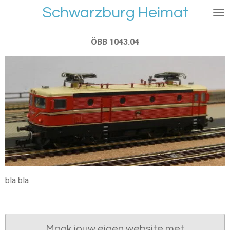
Schwarzburg Heimat
Ga
direct
naar
ÖBB 1043.04
de
hoofdinhoud
bla bla
Maak jouw eigen website met