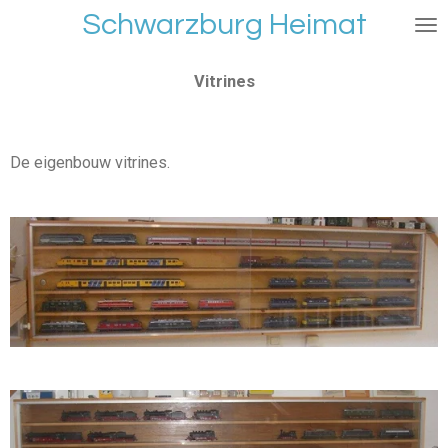
Schwarzburg Heimat
Ga
direct
naar
Vitrines
de
hoofdinhoud
De eigenbouw vitrines.