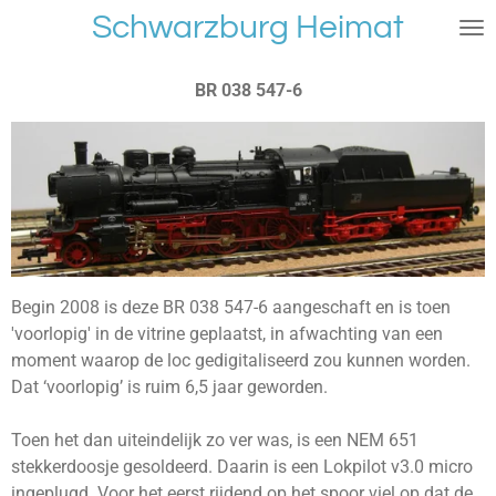
Schwarzburg Heimat
Ga
direct
naar
BR 038 547-6
de
hoofdinhoud
Begin 2008 is deze BR 038 547-6 aangeschaft en is toen
'voorlopig' in de vitrine geplaatst, in afwachting van een
moment waarop de loc gedigitaliseerd zou kunnen worden.
Dat ‘voorlopig’ is ruim 6,5 jaar geworden.
Toen het dan uiteindelijk zo ver was, is een NEM 651
stekkerdoosje gesoldeerd. Daarin is een Lokpilot v3.0 micro
ingeplugd. Voor het eerst rijdend op het spoor viel op dat de