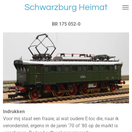
Schwarzburg Heimat
Ga
direct
naar
BR 175 052-0
de
hoofdinhoud
Indrukken
Voor mij staat een fraaie, al wat oudere E-loc die, naar ik
veronderstel, ergens in de jaren '70 of '80 op de markt is