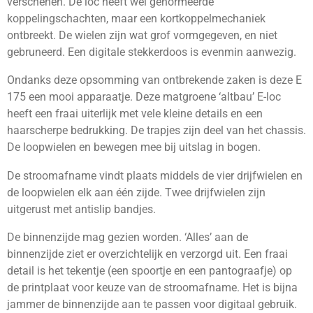
verschenen. De loc heeft wel genormeerde
koppelingschachten, maar een kortkoppelmechaniek
ontbreekt. De wielen zijn wat grof vormgegeven, en niet
gebruneerd. Een digitale stekkerdoos is evenmin aanwezig.
Ondanks deze opsomming van ontbrekende zaken is deze E
175 een mooi apparaatje. Deze matgroene ‘altbau’ E-loc
heeft een fraai uiterlijk met vele kleine details en een
haarscherpe bedrukking. De trapjes zijn deel van het chassis.
De loopwielen en bewegen mee bij uitslag in bogen.
De stroomafname vindt plaats middels de vier drijfwielen en
de loopwielen elk aan één zijde. Twee drijfwielen zijn
uitgerust met antislip bandjes.
De binnenzijde mag gezien worden. ‘Alles’ aan de
binnenzijde ziet er overzichtelijk en verzorgd uit. Een fraai
detail is het tekentje (een spoortje en een pantograafje) op
de printplaat voor keuze van de stroomafname. Het is bijna
jammer de binnenzijde aan te passen voor digitaal gebruik.