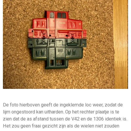
De foto hierboven geeft de ingeklemde loc weer, zodat de
lijm ongestoord kan uitharden. Op het rechter plaatje is te
zien dat de as afstand tussen de V42 en de 1306 identiek is.
Het zou geen fraai gezicht zijn als de wielen niet zouden