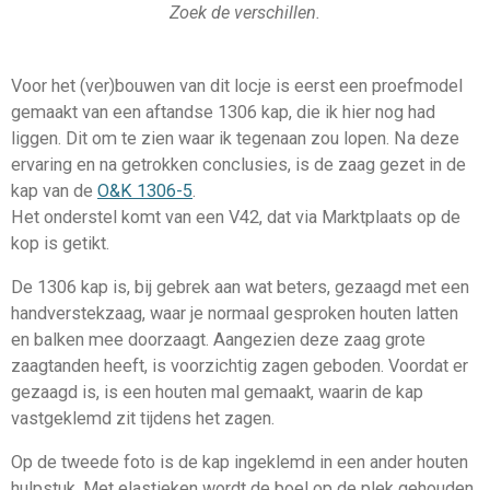
Zoek de verschillen.
Voor het (ver)bouwen van dit locje is eerst een proefmodel
gemaakt van een aftandse 1306 kap, die ik hier nog had
liggen. Dit om te zien waar ik tegenaan zou lopen. Na deze
ervaring en na getrokken conclusies, is de zaag gezet in de
kap van de
O&K 1306-5
.
Het onderstel komt van een V42, dat via Marktplaats op de
kop is getikt.
De 1306 kap is, bij gebrek aan wat beters, gezaagd met een
handverstekzaag, waar je normaal gesproken houten latten
en balken mee doorzaagt. Aangezien deze zaag grote
zaagtanden heeft, is voorzichtig zagen geboden. Voordat er
gezaagd is, is een houten mal gemaakt, waarin de kap
vastgeklemd zit tijdens het zagen.
Op de tweede foto is de kap ingeklemd in een ander houten
hulpstuk. Met elastieken wordt de boel op de plek gehouden