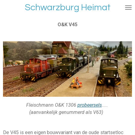
Schwarzburg Heimat
Ga
direct
naar
O&K V45
de
hoofdinhoud
Fleischmann O&K 1306
probeersels
.....
(aanvankelijk genummerd als V63)
De V45 is een eigen bouwvariant van de oude startsetloc