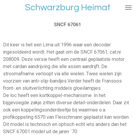
Schwarzburg Heimat
Ga
direct
naar
SNCF 67061
de
hoofdinhoud
Dit keer is het een Lima uit 1996 waar een decoder
ingesoldeerd wordt. Het gaat om de SNCF 67061, cat.nr.
208009. Deze versie heeft een centraal geplaatste motor
met cardan aandrijving die alle assen aandrijft. De
stroomafname verloopt via alle wielen. Twee wielen zijn
voorzien van anti-slip-bandjes.Verder heeft de Fransoos
front- en sluitverlichting middels gloeilampjes.
De loc heeft een kortkoppel-mechanisme. In het
bijgevoegde zakje zitten diverse detail-onderdelen. Daar zit
ook een koppelingsonderdeeltje bij waarmee o.a.
profikoppeling 6570 van Fleischmann geplaatst kan worden.
Dit model is technisch en optisch echt iets anders dan het
SNCF 67001 model uit de jaren ´70.